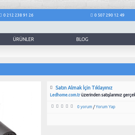
0 212 238 91 26
0 507 290 12 49
ÜRÜNLER
BLOG
Satın Almak İçin Tıklayınız
Ledhome.com.tr
üzerinden satışlarımız gerçe
0 yorum
Yorum Yap
/