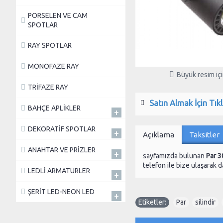
PORSELEN VE CAM
SPOTLAR
RAY SPOTLAR
MONOFAZE RAY
Büyük resim için
TRİFAZE RAY
Satın Almak İçin Tıkl
BAHÇE APLİKLER
+
DEKORATİF SPOTLAR
+
Açıklama
Taksitler
ANAHTAR VE PRİZLER
+
sayfamızda bulunan
Par 3
telefon ile bize ulaşarak da
LEDLİ ARMATÜRLER
+
ŞERİT LED-NEON LED
+
Etiketler:
Par
,
silindir
,