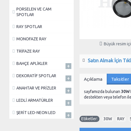
PORSELEN VE CAM
SPOTLAR
RAY SPOTLAR
MONOFAZE RAY
Büyük resim için
TRİFAZE RAY
Satın Almak İçin Tıkl
BAHÇE APLİKLER
+
DEKORATİF SPOTLAR
+
Açıklama
Taksitler
ANAHTAR VE PRİZLER
+
sayfamızda bulunan
30W 
destekten veya telefon ile 
LEDLİ ARMATÜRLER
+
ŞERİT LED-NEON LED
+
Etiketler:
30W
,
RAY
,