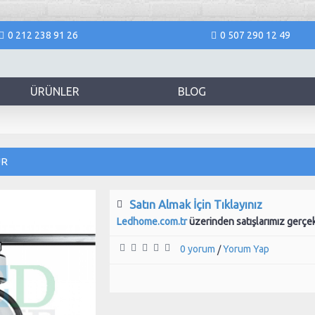
0 212 238 91 26
0 507 290 12 49
ÜRÜNLER
BLOG
ÜR
Satın Almak İçin Tıklayınız
Ledhome.com.tr
üzerinden satışlarımız gerçe
0 yorum
Yorum Yap
/