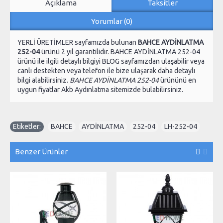
Açıklama
Taksitler
Yorumlar (0)
YERLİ ÜRETİMLER sayfamızda bulunan
BAHCE AYDİNLATMA
252-04
ürünü 2 yıl garantilidir.
BAHCE AYDİNLATMA 252-04
ürünü ile ilgili detaylı bilgiyi BLOG sayfamızdan ulaşabilir veya
canlı destekten veya telefon ile bize ulaşarak daha detaylı
bilgi alabilirsiniz.
BAHCE AYDİNLATMA 252-04
ürününü en
uygun fiyatlar Akb Aydınlatma sitemizde bulabilirsiniz.
Etiketler:
BAHCE
,
AYDİNLATMA
,
252-04
,
LH-252-04
Benzer Ürünler