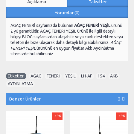
Açıklama
Taksitler
Yorumlar (0)
AGAÇ FENERİ sayfamızda bulunan
AĞAÇ FENERİ YEŞİL
ürünü
2 yıl garantilidir.
AĞAÇ FENERİ YEŞİL
ürünü ile ilgili detaylı
bilgiyi BLOG sayfamızdan ulaşabilir veya canlı destekten veya
telefon ile bize ulaşarak daha detaylı bilgi alabilirsiniz.
AĞAÇ
FENERİ YEŞİL
ürününü en uygun fiyatlar Akb Aydınlatma
sitemizde bulabilirsiniz.
Etiketler:
AĞAÇ
,
FENERİ
,
YEŞİL
,
LH-AF
,
154
,
AKB
,
AYDINLATMA
Benzer Ürünler
-19%
-19%