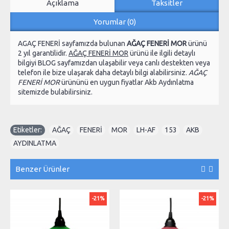
Açıklama
Taksitler
Yorumlar (0)
AGAÇ FENERİ sayfamızda bulunan
AĞAÇ FENERİ MOR
ürünü
2 yıl garantilidir.
AĞAÇ FENERİ MOR
ürünü ile ilgili detaylı
bilgiyi BLOG sayfamızdan ulaşabilir veya canlı destekten veya
telefon ile bize ulaşarak daha detaylı bilgi alabilirsiniz.
AĞAÇ
FENERİ MOR
ürününü en uygun fiyatlar Akb Aydınlatma
sitemizde bulabilirsiniz.
Etiketler:
AĞAÇ
,
FENERİ
,
MOR
,
LH-AF
,
153
,
AKB
,
AYDINLATMA
Benzer Ürünler
-21%
-21%