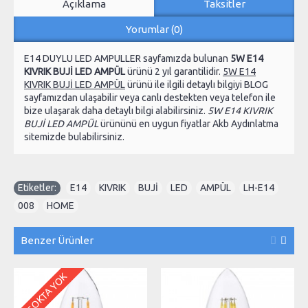
Açıklama
Taksitler
Yorumlar (0)
E14 DUYLU LED AMPULLER sayfamızda bulunan
5W E14
KIVRIK BUJİ LED AMPÜL
ürünü 2 yıl garantilidir.
5W E14
KIVRIK BUJİ LED AMPÜL
ürünü ile ilgili detaylı bilgiyi BLOG
sayfamızdan ulaşabilir veya canlı destekten veya telefon ile
bize ulaşarak daha detaylı bilgi alabilirsiniz.
5W E14 KIVRIK
BUJİ LED AMPÜL
ürününü en uygun fiyatlar Akb Aydınlatma
sitemizde bulabilirsiniz.
Etiketler:
E14
,
KIVRIK
,
BUJİ
,
LED
,
AMPÜL
,
LH-E14
,
008
,
HOME
Benzer Ürünler
STOKTA YOK