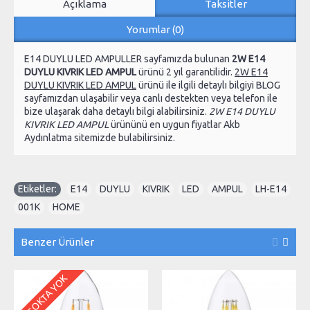
Açıklama
Taksitler
Yorumlar (0)
E14 DUYLU LED AMPULLER sayfamızda bulunan
2W E14
DUYLU KIVRIK LED AMPUL
ürünü 2 yıl garantilidir.
2W E14
DUYLU KIVRIK LED AMPUL
ürünü ile ilgili detaylı bilgiyi BLOG
sayfamızdan ulaşabilir veya canlı destekten veya telefon ile
bize ulaşarak daha detaylı bilgi alabilirsiniz.
2W E14 DUYLU
KIVRIK LED AMPUL
ürününü en uygun fiyatlar Akb
Aydınlatma sitemizde bulabilirsiniz.
Etiketler:
E14
,
DUYLU
,
KIVRIK
,
LED
,
AMPUL
,
LH-E14
,
001K
,
HOME
Benzer Ürünler
STOKTA YOK