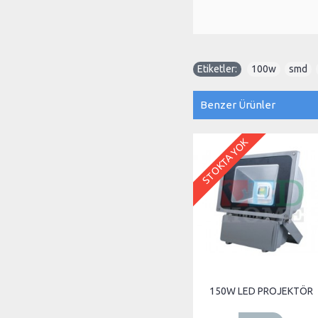
Etiketler:
100w
,
smd
,
Benzer Ürünler
STOKTA YOK
STOKTA VAR
50W LED PROJEKTÖR
150W LED PROJEKTÖR