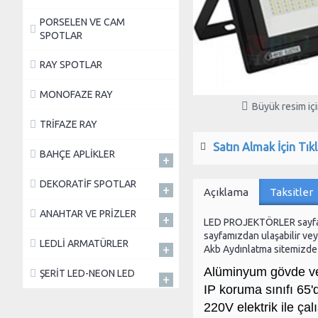
PORSELEN VE CAM
SPOTLAR
RAY SPOTLAR
MONOFAZE RAY
Büyük resim için
TRİFAZE RAY
Satın Almak İçin Tıkl
BAHÇE APLİKLER
+
DEKORATİF SPOTLAR
+
Açıklama
Taksitler
ANAHTAR VE PRİZLER
+
LED PROJEKTÖRLER sayf
sayfamızdan ulaşabilir veya
LEDLİ ARMATÜRLER
+
Akb Aydınlatma sitemizde b
Alüminyum gövde ve
ŞERİT LED-NEON LED
+
IP koruma sınıfı 65'd
220V elektrik ile çalı