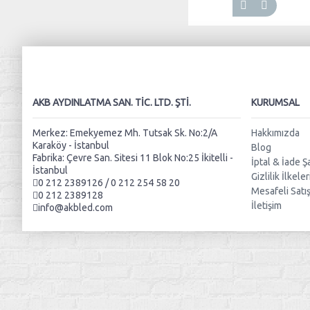
AKB AYDINLATMA SAN. TIC. LTD. ŞTI.
KURUMSAL
Merkez: Emekyemez Mh. Tutsak Sk. No:2/A
Hakkımızda
Karaköy - İstanbul
Blog
Fabrika: Çevre San. Sitesi 11 Blok No:25 İkitelli -
İptal & İade Şa
İstanbul
Gizlilik İlkeler
0 212 2389126 / 0 212 254 58 20
Mesafeli Satı
0 212 2389128
İletişim
info@akbled.com