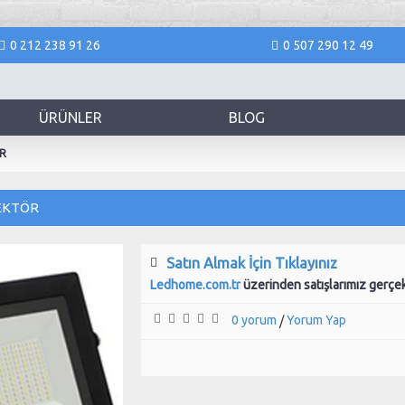
0 212 238 91 26
0 507 290 12 49
ÜRÜNLER
BLOG
R
JEKTÖR
Satın Almak İçin Tıklayınız
Ledhome.com.tr
üzerinden satışlarımız gerçe
0 yorum
Yorum Yap
/