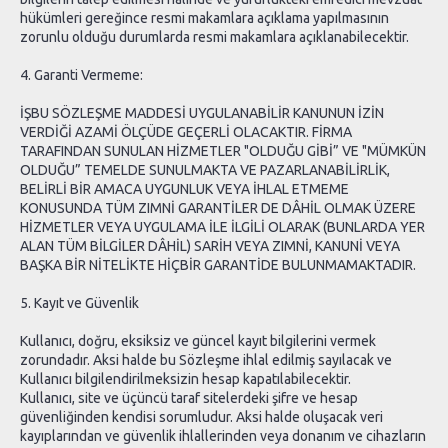
hükümleri gereğince resmi makamlara açıklama yapılmasının
zorunlu olduğu durumlarda resmi makamlara açıklanabilecektir.
4. Garanti Vermeme:
İŞBU SÖZLEŞME MADDESİ UYGULANABİLİR KANUNUN İZİN
VERDİĞİ AZAMİ ÖLÇÜDE GEÇERLİ OLACAKTIR. FİRMA
TARAFINDAN SUNULAN HİZMETLER "OLDUĞU GİBİ” VE "MÜMKÜN
OLDUĞU” TEMELDE SUNULMAKTA VE PAZARLANABİLİRLİK,
BELİRLİ BİR AMACA UYGUNLUK VEYA İHLAL ETMEME
KONUSUNDA TÜM ZIMNİ GARANTİLER DE DÂHİL OLMAK ÜZERE
HİZMETLER VEYA UYGULAMA İLE İLGİLİ OLARAK (BUNLARDA YER
ALAN TÜM BİLGİLER DÂHİL) SARİH VEYA ZIMNİ, KANUNİ VEYA
BAŞKA BİR NİTELİKTE HİÇBİR GARANTİDE BULUNMAMAKTADIR.
5. Kayıt ve Güvenlik
Kullanıcı, doğru, eksiksiz ve güncel kayıt bilgilerini vermek
zorundadır. Aksi halde bu Sözleşme ihlal edilmiş sayılacak ve
Kullanıcı bilgilendirilmeksizin hesap kapatılabilecektir.
Kullanıcı, site ve üçüncü taraf sitelerdeki şifre ve hesap
güvenliğinden kendisi sorumludur. Aksi halde oluşacak veri
kayıplarından ve güvenlik ihlallerinden veya donanım ve cihazların