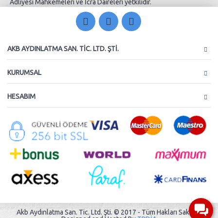
Adliyesi Mahkemeleri ve İcra Daireleri yetkilidir.
AKB AYDINLATMA SAN. TIC. LTD. ŞTI.
KURUMSAL
HESABIM
Akb Aydınlatma San. Tic. Ltd. Şti. © 2017 - Tüm Hakları Saklıdır.