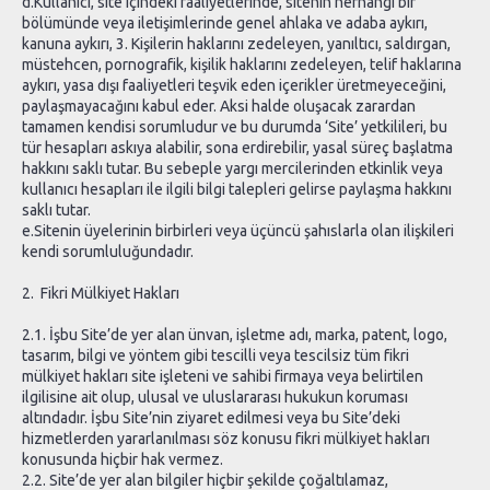
d.Kullanıcı, site içindeki faaliyetlerinde, sitenin herhangi bir
bölümünde veya iletişimlerinde genel ahlaka ve adaba aykırı,
kanuna aykırı, 3. Kişilerin haklarını zedeleyen, yanıltıcı, saldırgan,
müstehcen, pornografik, kişilik haklarını zedeleyen, telif haklarına
aykırı, yasa dışı faaliyetleri teşvik eden içerikler üretmeyeceğini,
paylaşmayacağını kabul eder. Aksi halde oluşacak zarardan
tamamen kendisi sorumludur ve bu durumda ‘Site’ yetkilileri, bu
tür hesapları askıya alabilir, sona erdirebilir, yasal süreç başlatma
hakkını saklı tutar. Bu sebeple yargı mercilerinden etkinlik veya
kullanıcı hesapları ile ilgili bilgi talepleri gelirse paylaşma hakkını
saklı tutar.
e.Sitenin üyelerinin birbirleri veya üçüncü şahıslarla olan ilişkileri
kendi sorumluluğundadır.
2. Fikri Mülkiyet Hakları
2.1. İşbu Site’de yer alan ünvan, işletme adı, marka, patent, logo,
tasarım, bilgi ve yöntem gibi tescilli veya tescilsiz tüm fikri
mülkiyet hakları site işleteni ve sahibi firmaya veya belirtilen
ilgilisine ait olup, ulusal ve uluslararası hukukun koruması
altındadır. İşbu Site’nin ziyaret edilmesi veya bu Site’deki
hizmetlerden yararlanılması söz konusu fikri mülkiyet hakları
konusunda hiçbir hak vermez.
2.2. Site’de yer alan bilgiler hiçbir şekilde çoğaltılamaz,