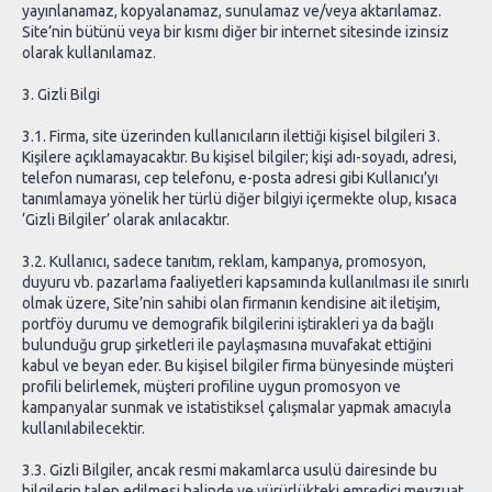
yayınlanamaz, kopyalanamaz, sunulamaz ve/veya aktarılamaz.
Site’nin bütünü veya bir kısmı diğer bir internet sitesinde izinsiz
olarak kullanılamaz.
3. Gizli Bilgi
3.1. Firma, site üzerinden kullanıcıların ilettiği kişisel bilgileri 3.
Kişilere açıklamayacaktır. Bu kişisel bilgiler; kişi adı-soyadı, adresi,
telefon numarası, cep telefonu, e-posta adresi gibi Kullanıcı’yı
tanımlamaya yönelik her türlü diğer bilgiyi içermekte olup, kısaca
‘Gizli Bilgiler’ olarak anılacaktır.
3.2. Kullanıcı, sadece tanıtım, reklam, kampanya, promosyon,
duyuru vb. pazarlama faaliyetleri kapsamında kullanılması ile sınırlı
olmak üzere, Site’nin sahibi olan firmanın kendisine ait iletişim,
portföy durumu ve demografik bilgilerini iştirakleri ya da bağlı
bulunduğu grup şirketleri ile paylaşmasına muvafakat ettiğini
kabul ve beyan eder. Bu kişisel bilgiler firma bünyesinde müşteri
profili belirlemek, müşteri profiline uygun promosyon ve
kampanyalar sunmak ve istatistiksel çalışmalar yapmak amacıyla
kullanılabilecektir.
3.3. Gizli Bilgiler, ancak resmi makamlarca usulü dairesinde bu
bilgilerin talep edilmesi halinde ve yürürlükteki emredici mevzuat