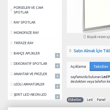
PORSELEN VE CAM
SPOTLAR
RAY SPOTLAR
MONOFAZE RAY
Büyük resim için
TRİFAZE RAY
Satın Almak İçin Tıkl
BAHÇE APLİKLER
+
DEKORATİF SPOTLAR
+
Açıklama
Taksitler
ANAHTAR VE PRİZLER
+
sayfamızda bulunan
Led P
destekten veya telefon ile 
LEDLİ ARMATÜRLER
+
ŞERİT LED-NEON LED
+
Etiketler:
Led
,
Panel
,