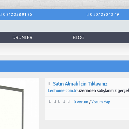
0 212 238 91 26
0 507 290 12 49
ÜRÜNLER
BLOG
Satın Almak İçin Tıklayınız
Ledhome.com.tr
üzerinden satışlarımız gerçe
0 yorum
Yorum Yap
/