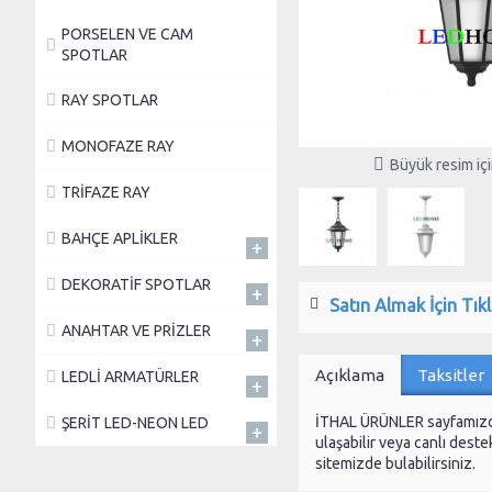
PORSELEN VE CAM
SPOTLAR
RAY SPOTLAR
MONOFAZE RAY
Büyük resim için
TRİFAZE RAY
BAHÇE APLİKLER
+
DEKORATİF SPOTLAR
+
Satın Almak İçin Tıkl
ANAHTAR VE PRİZLER
+
Açıklama
Taksitler
LEDLİ ARMATÜRLER
+
İTHAL ÜRÜNLER sayfamız
ŞERİT LED-NEON LED
+
ulaşabilir veya canlı destek
sitemizde bulabilirsiniz.