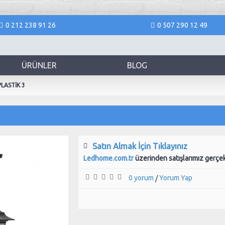
0 212 238 91 26
0 507 290 12 49
ÜRÜNLER
BLOG
PLASTİK 3
3
Satın Almak İçin Tıklayınız
Ledhome.com.tr
üzerinden satışlarımız gerçe
0 yorum
Yorum Yap
/