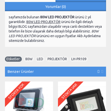
Yorumlar (0)
sayfamızda bulunan
80W LED PROJEKTÖR
ürünü 2 yıl
garantilidir.
80W LED PROJEKTÖR
ürünü ile ilgili detaylı
bilgiyi BLOG sayfamızdan ulaşabilir veya canlı destekten veya
telefon ile bize ulaşarak daha detaylı bilgi alabilirsiniz.
80W
LED PROJEKTÖR
ürününü en uygun fiyatlar Akb Aydınlatma
sitemizde bulabilirsiniz.
Etiketler:
80W
,
LED
,
PROJEKTÖR
,
LH-PR109
Benzer Ürünler
STOKTA YOK
STOKTA VAR