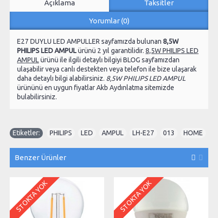
Açıklama
Taksitler
Yorumlar (0)
E27 DUYLU LED AMPULLER sayfamızda bulunan
8,5W
PHILIPS LED AMPUL
ürünü 2 yıl garantilidir.
8,5W PHILIPS LED
AMPUL
ürünü ile ilgili detaylı bilgiyi BLOG sayfamızdan
ulaşabilir veya canlı destekten veya telefon ile bize ulaşarak
daha detaylı bilgi alabilirsiniz.
8,5W PHILIPS LED AMPUL
ürününü en uygun fiyatlar Akb Aydınlatma sitemizde
bulabilirsiniz.
Etiketler:
PHILIPS
,
LED
,
AMPUL
,
LH-E27
,
013
,
HOME
Benzer Ürünler
STOKTA YOK
STOKTA YOK