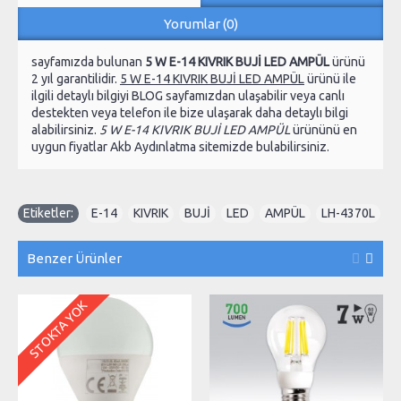
Yorumlar (0)
sayfamızda bulunan
5 W E-14 KIVRIK BUJİ LED AMPÜL
ürünü
2 yıl garantilidir.
5 W E-14 KIVRIK BUJİ LED AMPÜL
ürünü ile
ilgili detaylı bilgiyi BLOG sayfamızdan ulaşabilir veya canlı
destekten veya telefon ile bize ulaşarak daha detaylı bilgi
alabilirsiniz.
5 W E-14 KIVRIK BUJİ LED AMPÜL
ürününü en
uygun fiyatlar Akb Aydınlatma sitemizde bulabilirsiniz.
Etiketler:
E-14
,
KIVRIK
,
BUJİ
,
LED
,
AMPÜL
,
LH-4370L
Benzer Ürünler
STOKTA YOK