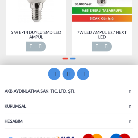
5 W E-14 DUYLU SMD LED
7W LED AMPÜL E27 NEXT
AMPÜL
LED
AKB AYDINLATMA SAN. TIC. LTD. ŞTI.
KURUMSAL
HESABIM