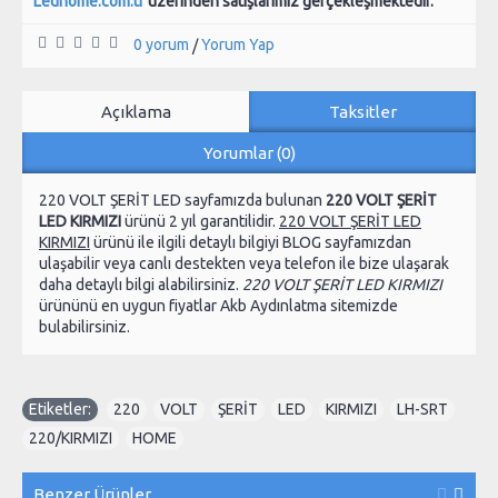
Ledhome.com.tr
üzerinden satışlarımız gerçekleşmektedir.
0 yorum
Yorum Yap
/
Açıklama
Taksitler
Yorumlar (0)
220 VOLT ŞERİT LED sayfamızda bulunan
220 VOLT ŞERİT
LED KIRMIZI
ürünü 2 yıl garantilidir.
220 VOLT ŞERİT LED
KIRMIZI
ürünü ile ilgili detaylı bilgiyi BLOG sayfamızdan
ulaşabilir veya canlı destekten veya telefon ile bize ulaşarak
daha detaylı bilgi alabilirsiniz.
220 VOLT ŞERİT LED KIRMIZI
ürününü en uygun fiyatlar Akb Aydınlatma sitemizde
bulabilirsiniz.
Etiketler:
220
,
VOLT
,
ŞERİT
,
LED
,
KIRMIZI
,
LH-SRT
,
220/KIRMIZI
,
HOME
Benzer Ürünler