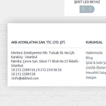
ŞERİT LED BEYAZ
AKB AYDINLATMA SAN. TIC. LTD. ŞTI.
KURUMSAL
Merkez: Emekyemez Mh. Tutsak Sk. No:2/A
Hakkımızda
Karaköy - İstanbul
Blog
Fabrika: Çevre San. Sitesi 11 Blok No:25 İkitelli -
İptal & İade Şa
İstanbul
Gizlilik İlkeler
0 212 2389126 / 0 212 254 58 20
Mesafeli Satı
0 212 2389128
İletişim
info@akbled.com