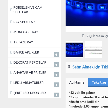
PORSELEN VE CAM
SPOTLAR
RAY SPOTLAR
MONOFAZE RAY
Büyük resim için
TRİFAZE RAY
BAHÇE APLİKLER
+
DEKORATİF SPOTLAR
+
Satın Almak İçin Tıkl
ANAHTAR VE PRİZLER
+
Açıklama
Taksitler
LEDLİ ARMATÜRLER
+
*12 volt ile çalışır
ŞERİT LED-NEON LED
+
*3 çipli metrede 60 adet l
*50x50 smd ledli dir
*metrede 1.00 amper akı