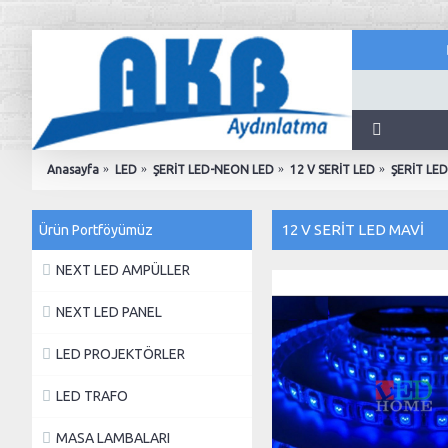
Anasayfa
LED
ŞERİT LED-NEON LED
12 V SERİT LED
ŞERİT LE
12 V SERİT LED MAVİ
Ürün Portföyümüz
NEXT LED AMPÜLLER
NEXT LED PANEL
LED PROJEKTÖRLER
LED TRAFO
MASA LAMBALARI