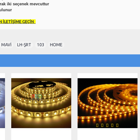
arak iki seçenek mevcuttur
bulunur
N İLETİŞİME GEÇİN
MAVİ
,
LH-ŞRT
,
103
,
HOME