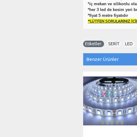
*iç mekan ve silikonlu ol
*her 3 led de kesim yeri 
*fiyat 5 metre fiyatıdır
*LÜTFEN SORULARINIZ İÇİ
Etiketler:
SERİT
,
LED
,
Benzer Ürünler