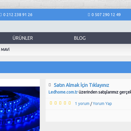
0 212 238 91 26
0 507 290 12 49
ÜRÜNLER
BLOG
D MAVİ
Satın Almak İçin Tıklayınız
Ledhome.com.tr
üzerinden satışlarımız gerçe
1 yorum
Yorum Yap
/