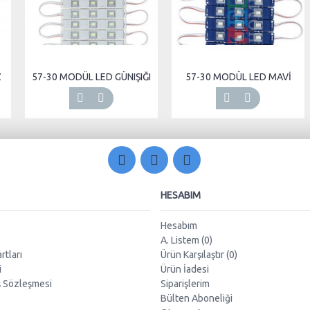
Z
57-30 MODÜL LED GÜNIŞIĞI
57-30 MODÜL LED MAVİ
HESABIM
Hesabım
A. Listem (
0
)
rtları
Ürün Karşılaştır (
0
)
i
Ürün İadesi
ş Sözleşmesi
Siparişlerim
Bülten Aboneliği