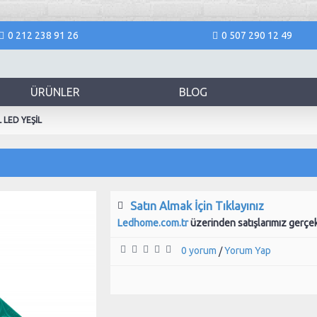
0 212 238 91 26
0 507 290 12 49
ÜRÜNLER
BLOG
LED YEŞİL
Satın Almak İçin Tıklayınız
Ledhome.com.tr
üzerinden satışlarımız gerçe
0 yorum
Yorum Yap
/