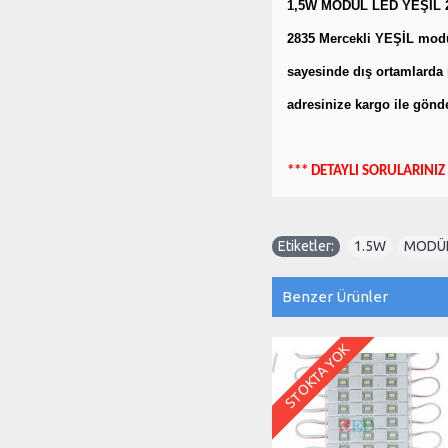
1,5W MODÜL LED YEŞİL 
2835 Mercekli YEŞİL modül
sayesinde dış ortamlarda r
adresinize kargo ile gönde
*** DETAYLI SORULARINIZ 
Etiketler:
1.5W
,
MODÜ
Benzer Ürünler
STOKTA YOK