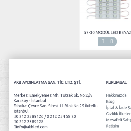
57-30 MODÜL LED BEYA
AKB AYDINLATMA SAN. TIC. LTD. ŞTI.
KURUMSAL
Merkez: Emekyemez Mh. Tutsak Sk. No:2/A
Hakkımızda
Karaköy - İstanbul
Blog
Fabrika: Çevre San. Sitesi 11 Blok No:25 İkitelli -
İptal & İade Şa
İstanbul
Gizlilik İlkeler
0 212 2389126 / 0 212 254 58 20
Mesafeli Satı
0 212 2389128
İletişim
info@akbled.com