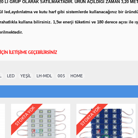
20 Lİ GRUP OLARAK SATILMAKTADIR. ÜRÜN AÇILDIĞI ZAMAN 3,20 M
 led,aydınlatma ve kutu harf gibi sistemlerde kullanacağınız bir üründür
ahatlıkla kullana bilirsiniz. 1,5w enerji tüketimi ve 180 derece açısı ile
rilmektedir.
İÇİN İLETİŞİME GEÇEBİLİRSİNİZ
L
,
LED
,
YEŞİL
,
LH-MDL
,
005
,
HOME
STOKTA YOK
STOKTA YOK