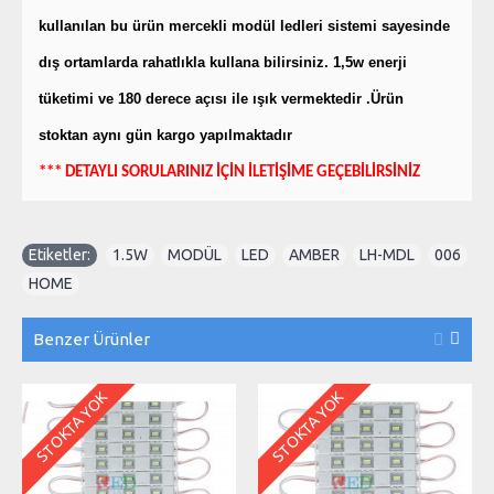
kullanılan bu ürün mercekli modül ledleri sistemi sayesinde
dış ortamlarda rahatlıkla kullana bilirsiniz. 1,5w enerji
tüketimi ve 180 derece açısı ile ışık vermektedir .Ürün
stoktan aynı gün kargo yapılmaktadır
*** DETAYLI SORULARINIZ İÇİN İLETİŞİME GEÇEBİLİRSİNİZ
Etiketler:
1.5W
,
MODÜL
,
LED
,
AMBER
,
LH-MDL
,
006
,
HOME
Benzer Ürünler
KTA YOK
STOKTA YOK
STOKTA