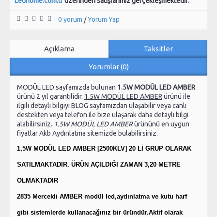
Ledhome.com.tr
üzerinden satışlarımız gerçekleşmektedir.
0 yorum
Yorum Yap
/
Açıklama
Taksitler
Yorumlar (0)
MODÜL LED sayfamızda bulunan
1.5W MODÜL LED AMBER
ürünü 2 yıl garantilidir.
1.5W MODÜL LED AMBER
ürünü ile
ilgili detaylı bilgiyi BLOG sayfamızdan ulaşabilir veya canlı
destekten veya telefon ile bize ulaşarak daha detaylı bilgi
alabilirsiniz.
1.5W MODÜL LED AMBER
ürününü en uygun
fiyatlar Akb Aydınlatma sitemizde bulabilirsiniz.
1,5W MODÜL LED AMBER [2500KLV] 20 Lİ GRUP OLARAK
SATILMAKTADIR. ÜRÜN AÇILDIĞI ZAMAN 3,20 METRE
OLMAKTADIR
2835 Mercekli AMBER modül led,aydınlatma ve kutu harf
gibi sistemlerde kullanacağınız bir üründür.Aktif olarak