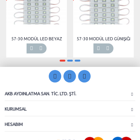
-30 MODÜL LED BEYAZ
57-30 MODÜL LED GÜNIŞIĞI
57-3
AKB AYDINLATMA SAN. TIC. LTD. ŞTI.
KURUMSAL
HESABIM