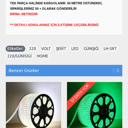
TEK PARÇA HALİNDE KARGOLANIR. 50 METRE ÜSTÜNDEKİ,
SİPARİŞLERİNİZ 50 + OLARAK GÖNDERİLİR
BİRİM= METREDİR
*** DETAYLI SORULARINIZ İÇİN İLETİŞİME GEÇEBİLİRSİNİZ
Etiketler:
220
,
VOLT
,
ŞERİT
,
LED
,
GÜNIŞIĞI
,
LH-SRT
,
220/GÜNİSİGİ
,
HOME
Benzer Ürünler
STOKTA YOK