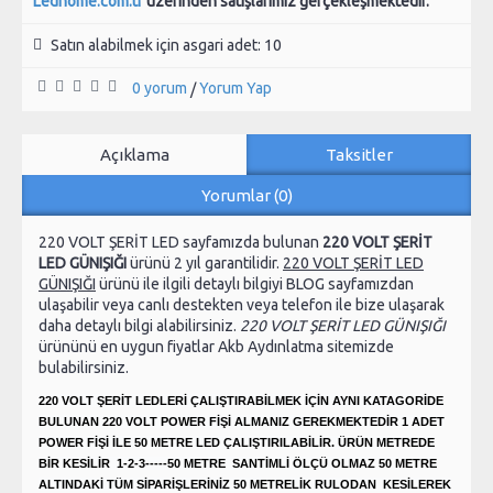
Ledhome.com.tr
üzerinden satışlarımız gerçekleşmektedir.
Satın alabilmek için asgari adet: 10
0 yorum
Yorum Yap
/
Açıklama
Taksitler
Yorumlar (0)
220 VOLT ŞERİT LED sayfamızda bulunan
220 VOLT ŞERİT
LED GÜNIŞIĞI
ürünü 2 yıl garantilidir.
220 VOLT ŞERİT LED
GÜNIŞIĞI
ürünü ile ilgili detaylı bilgiyi BLOG sayfamızdan
ulaşabilir veya canlı destekten veya telefon ile bize ulaşarak
daha detaylı bilgi alabilirsiniz.
220 VOLT ŞERİT LED GÜNIŞIĞI
ürününü en uygun fiyatlar Akb Aydınlatma sitemizde
bulabilirsiniz.
220 VOLT ŞERİT LEDLERİ ÇALIŞTIRABİLMEK İÇİN AYNI KATAGORİDE
BULUNAN 220 VOLT POWER FİŞİ ALMANIZ GEREKMEKTEDİR 1 ADET
POWER FİŞİ İLE 50 METRE LED ÇALIŞTIRILABİLİR. ÜRÜN METREDE
BİR KESİLİR 1-2-3-----50 METRE SANTİMLİ ÖLÇÜ OLMAZ 50 METRE
ALTINDAKİ TÜM SİPARİŞLERİNİZ 50 METRELİK RULODAN KESİLEREK